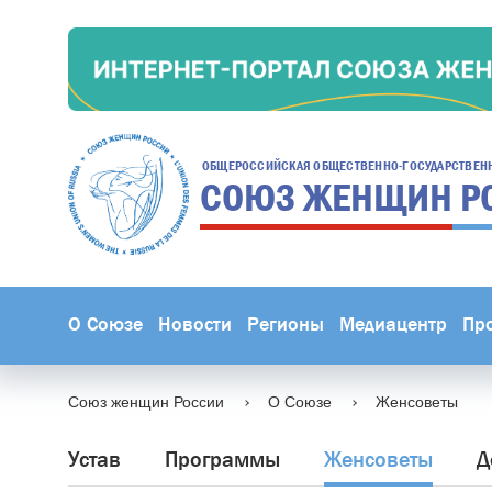
ОБЩЕРОССИЙСКАЯ ОБЩЕСТВЕННО-ГОСУДАРСТВЕН
СОЮЗ ЖЕНЩИН
Р
О Союзе
Новости
Регионы
Медиацентр
Пр
Союз женщин России
О Союзе
Женсоветы
Устав
Программы
Женсоветы
Д