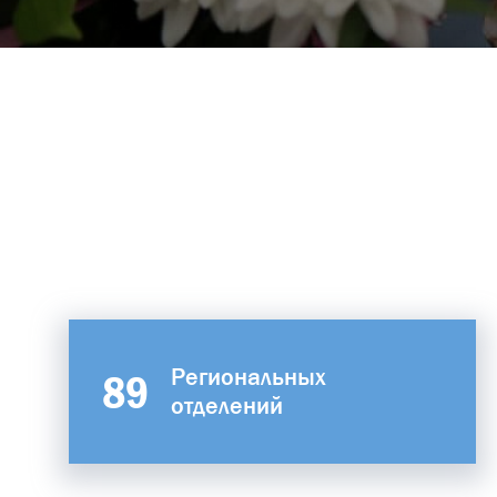
Региональных
89
отделений