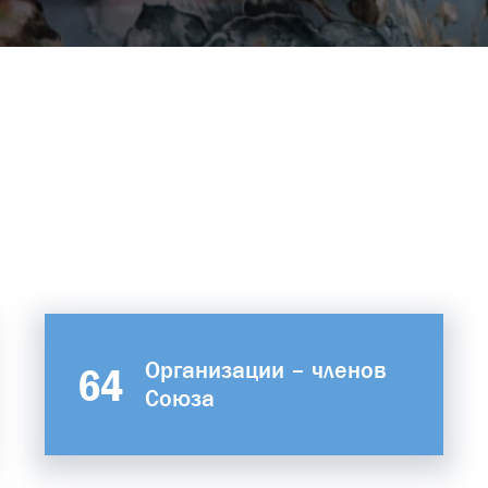
Организации – членов
64
Союза