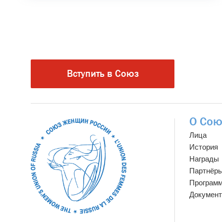
Вступить в Союз
О Сою
Лица
История
Награды
Партнёр
Програм
Докумен