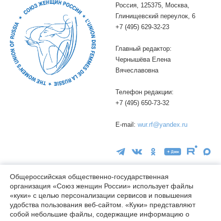
Россия, 125375, Москва,
Глинищевский переулок, 6
+7 (495) 629-32-23
Главный редактор:
Чернышёва Елена
Вячеславовна
Телефон редакции:
+7 (495) 650-73-32
E-mail:
wur.rf@yandex.ru
Общероссийская общественно-государственная
организация «Союз женщин России» использует файлы
«куки» с целью персонализации сервисов и повышения
16+
удобства пользования веб-сайтом. «Куки» представляют
© wuor.ru Использование материалов сайта разрешается только
собой небольшие файлы, содержащие информацию о
при указании ссылки на источник