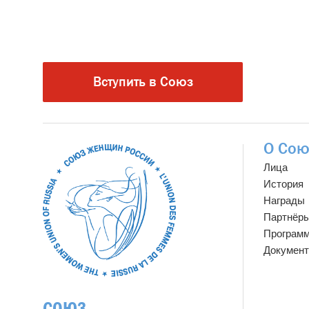
Вступить в Союз
О Сою
Лица
История
Награды
Партнёр
Програм
Докумен
СОЮЗ