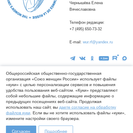
Чернышёва Елена
Вячеславовна
Телефон редакции:
+7 (495) 650-73-32
E-mail:
wur.rf@yandex.ru
Общероссийская общественно-государственная
организация «Союз женщин России» использует файлы
«куки» с целью персонализации сервисов и повышения
16+
удобства пользования веб-сайтом. «Куки» представляют
© wuor.ru Использование материалов сайта разрешается только
собой небольшие файлы, содержащие информацию о
при указании ссылки на источник
предыдущих посещениях веб-сайта. Продолжая
использовать наш сайт, вы
даете согласие на обработку
Правовая информация
файлов куки
. Если вы не хотите использовать файлы «куки»,
Карта сайта
измените настройки своего браузера.
Лицензия СМИ Эл № ФС77-78338 от 24.04.2020
Согласен
Подробнее