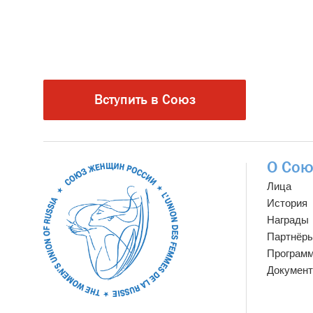
Вступить в Союз
О Сою
Лица
История
Награды
Партнёр
Програм
Докумен