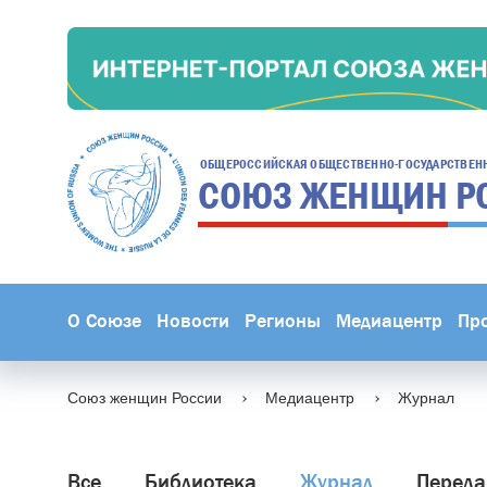
ОБЩЕРОССИЙСКАЯ ОБЩЕСТВЕННО-ГОСУДАРСТВЕН
СОЮЗ ЖЕНЩИН
Р
О Союзе
Новости
Регионы
Медиацентр
Пр
Союз женщин России
Медиацентр
Журнал
Все
Библиотека
Журнал
Переда