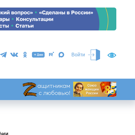
Войти
фии