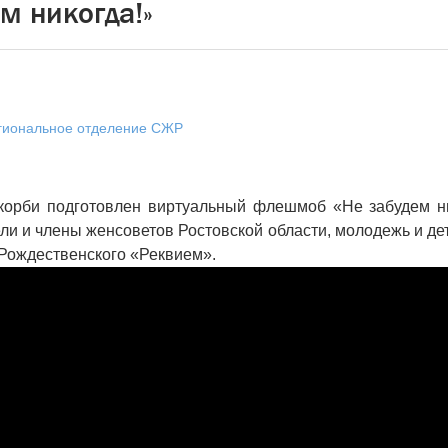
м никогда!»
егиональное отделение СЖР
корби подготовлен виртуальный флешмоб «Не забудем ни
ели и члены женсоветов Ростовской области, молодежь и дет
Рождественского «Реквием».