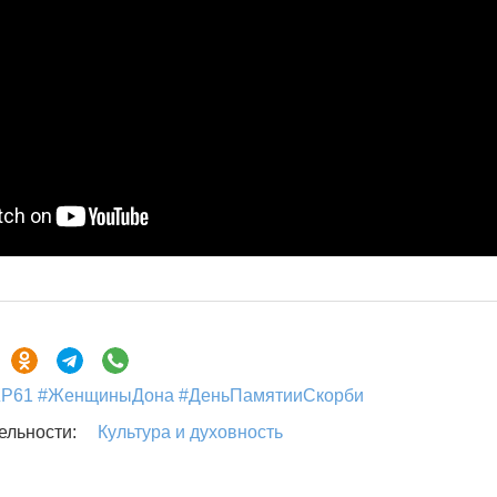
Р61 #ЖенщиныДона #ДеньПамятииСкорби
Культура и духовность
ельности: