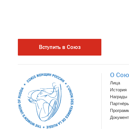
Вступить в Союз
О Сою
Лица
История
Награды
Партнёр
Програм
Докумен