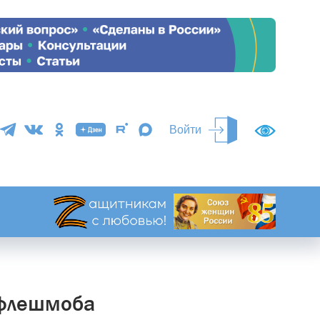
Войти
 флешмоба