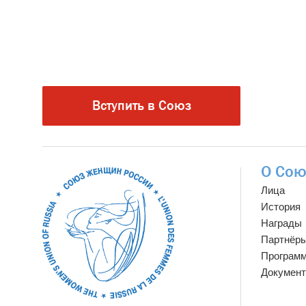
Вступить в Союз
О Сою
Лица
История
Награды
Партнёр
Програм
Докумен