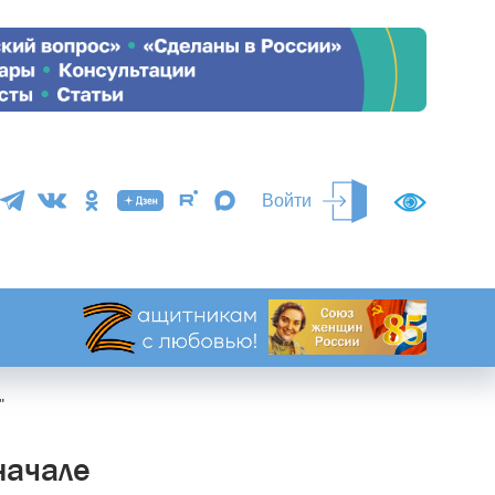
Войти
"
начале