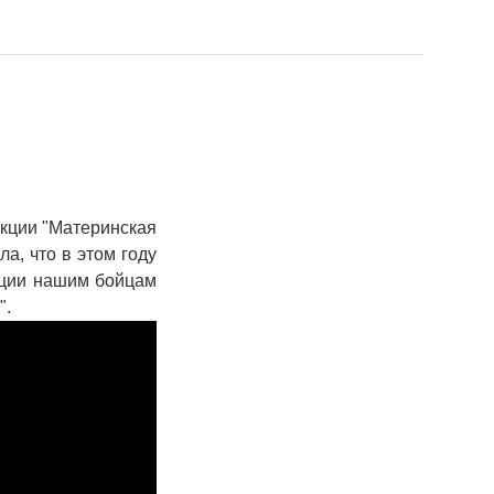
акции "Материнская
а, что в этом году
ации нашим бойцам
".