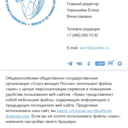
Главный редактор:
Чернышёва Елена
Вячеславовна
Телефон редакции:
+7 (495) 650-73-32
E-mail:
wur.rf@yandex.ru
Общероссийская общественно-государственная
организация «Союз женщин России» использует файлы
«куки» с целью персонализации сервисов и повышения
16+
удобства пользования веб-сайтом. «Куки» представляют
© wuor.ru Использование материалов сайта разрешается только
собой небольшие файлы, содержащие информацию о
при указании ссылки на источник
предыдущих посещениях веб-сайта. Продолжая
использовать наш сайт, вы
даете согласие на обработку
Правовая информация
файлов куки
. Если вы не хотите использовать файлы «куки»,
Карта сайта
измените настройки своего браузера.