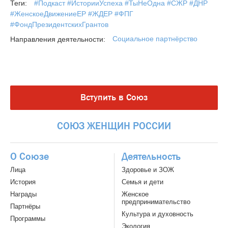
#Подкаст #ИсторииУспеха #ТыНеОдна #СЖР #ДНР
Теги:
#ЖенскоеДвижениеЕР #ЖДЕР #ФПГ
#ФондПрезидентскихГрантов
Социальное партнёрство
Направления деятельности:
Вступить в Союз
СОЮЗ
ЖЕНЩИН
РОССИИ
О Союзе
Деятельность
Лица
Здоровье и ЗОЖ
История
Семья и дети
Награды
Женское
предпринимательство
Партнёры
Культура и духовность
Программы
Экология