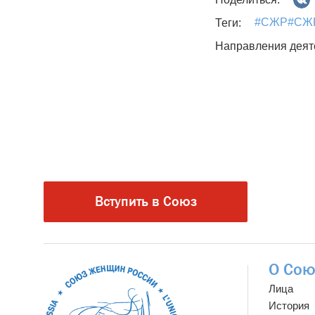
#СЖР#СЖР
Теги:
Направления деят
Вступить в Союз
О Сою
Лица
История