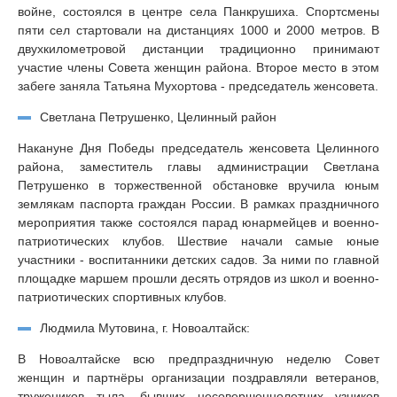
войне, состоялся в центре села Панкрушиха. Спортсмены
пяти сел стартовали на дистанциях 1000 и 2000 метров. В
двухкилометровой дистанции традиционно принимают
участие члены Совета женщин района. Второе место в этом
забеге заняла Татьяна Мухортова - председатель женсовета.
Светлана Петрушенко, Целинный район
Накануне Дня Победы председатель женсовета Целинного
района, заместитель главы администрации Светлана
Петрушенко в торжественной обстановке вручила юным
землякам паспорта граждан России. В рамках праздничного
мероприятия также состоялся парад юнармейцев и военно-
патриотических клубов. Шествие начали самые юные
участники - воспитанники детских садов. За ними по главной
площадке маршем прошли десять отрядов из школ и военно-
патриотических спортивных клубов.
Людмила Мутовина, г. Новоалтайск:
В Новоалтайске всю предпраздничную неделю Совет
женщин и партнёры организации поздравляли ветеранов,
тружеников тыла, бывших несовершеннолетних узников