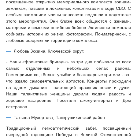
посвящённое открытию мемориального комплекса воинам-
землякам, павшим в локальных конфликтах и в ходе СВО. С
особым вниманием члены женсовета подошли к подготовке
этого мероприятия. Они ближе всех общаются с женами,
матерями и семьями погибших бойцов. Активистки помогали
собирать истории их жизни, фотографии. По-матерински, с
любовью оформляли территорию комплекса.
Любовь Зюзина, Ключевской округ:
- Наши «фронтовые бригады» за три дня побывали во всех
самых отдаленных и небольших селах района.
Гостеприимство, тёплые улыбки и благодарные зрители - вот
что ждало самодеятельных артистов. Концерты проходили
на одном дыхании - настоящий праздник песни и души.
Наши талантливые женщины дарили людям радость и
хорошее настроение. Посетили школу-интернат и Дом
ветеранов.
Татьяна Мухортова, Панкрушихинский район
Традиционный легкоатлетический забег, посвященный
очередной годовщине Победы в Великой Отечественной