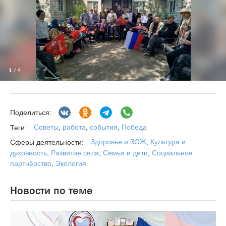
1
/ 4
Поделиться:
Советы
,
работа
,
события
,
Победа
Теги:
Здоровье и ЗОЖ
,
Культура и
Сферы деятельности:
духовность
,
Развитие села
,
Семья и дети
,
Социальное
партнёрство
,
Экология
Новости по теме