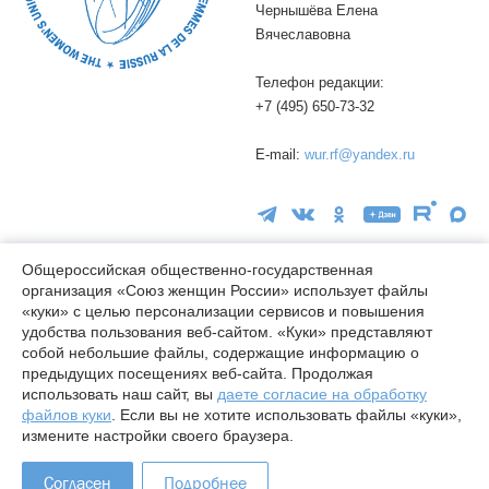
Чернышёва Елена
Вячеславовна
Телефон редакции:
+7 (495) 650-73-32
E-mail:
wur.rf@yandex.ru
Общероссийская общественно-государственная
организация «Союз женщин России» использует файлы
«куки» с целью персонализации сервисов и повышения
16+
удобства пользования веб-сайтом. «Куки» представляют
© wuor.ru Использование материалов сайта разрешается только
собой небольшие файлы, содержащие информацию о
при указании ссылки на источник
предыдущих посещениях веб-сайта. Продолжая
использовать наш сайт, вы
даете согласие на обработку
Правовая информация
файлов куки
. Если вы не хотите использовать файлы «куки»,
Карта сайта
измените настройки своего браузера.
Лицензия СМИ Эл № ФС77-78338 от 24.04.2020
Согласен
Подробнее