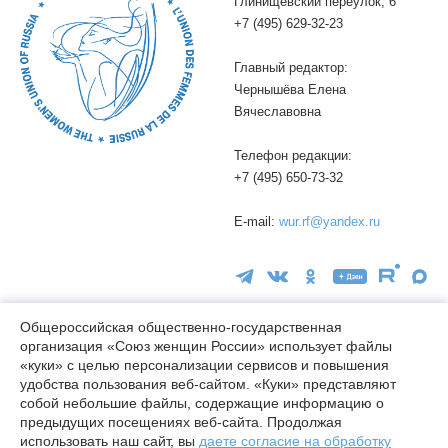
Глинищевский переулок, 6
+7 (495) 629-32-23
Главный редактор:
Чернышёва Елена
Вячеславовна
Телефон редакции:
+7 (495) 650-73-32
E-mail:
wur.rf@yandex.ru
Общероссийская общественно-государственная
организация «Союз женщин России» использует файлы
16+
«куки» с целью персонализации сервисов и повышения
удобства пользования веб-сайтом. «Куки» представляют
© wuor.ru Использование материалов сайта разрешается только
собой небольшие файлы, содержащие информацию о
при указании ссылки на источник
предыдущих посещениях веб-сайта. Продолжая
использовать наш сайт, вы
даете согласие на обработку
Правовая информация