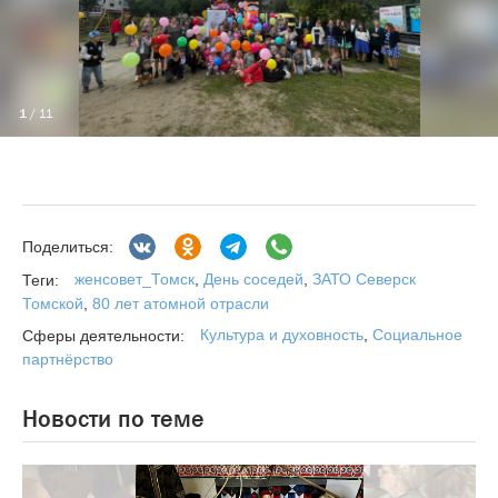
1
/ 11
Поделиться:
женсовет_Томск
,
День соседей
,
ЗАТО Северск
Теги:
Томской
,
80 лет атомной отрасли
Культура и духовность
,
Социальное
Сферы деятельности:
партнёрство
Новости по теме