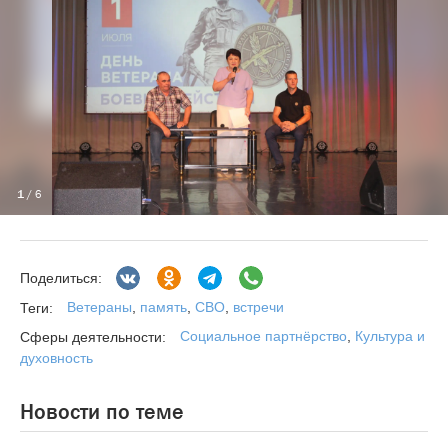
1
/ 6
Поделиться:
Ветераны
,
память
,
СВО
,
встречи
Теги:
Социальное партнёрство
,
Культура и
Сферы деятельности:
духовность
Новости по теме