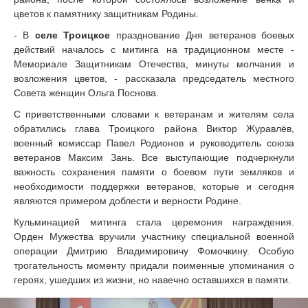
цветов к памятнику защитникам Родины.
- В
селе Троицкое
празднование Дня ветеранов боевых
действий началось с митинга на традиционном месте -
Мемориале Защитникам Отечества, минуты молчания и
возложения цветов, - рассказала председатель местного
Совета женщин Ольга Поснова.
С приветственными словами к ветеранам и жителям села
обратились глава Троицкого района Виктор Журавлёв,
военный комиссар Павел Родионов и руководитель союза
ветеранов Максим Зань. Все выступающие подчеркнули
важность сохранения памяти о боевом пути земляков и
необходимости поддержки ветеранов, которые и сегодня
являются примером доблести и верности Родине.
Кульминацией митинга стала церемония награждения.
Орден Мужества вручили участнику специальной военной
операции Дмитрию Владимировичу Фомочкину. Особую
трогательность моменту придали поименные упоминания о
героях, ушедших из жизни, но навечно оставшихся в памяти.