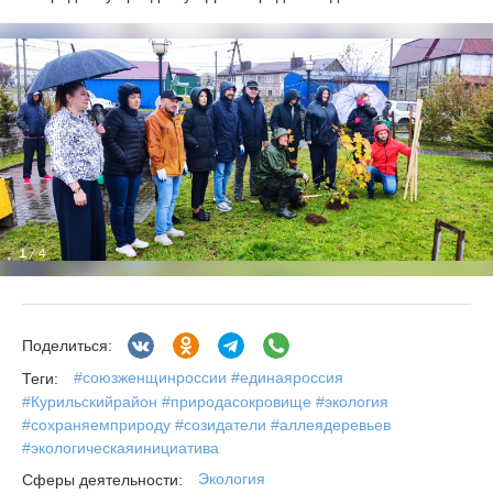
1
/ 4
Поделиться:
#союзженщинроссии #единаяроссия
Теги:
#Курильскийрайон #природасокровище #экология
#сохраняемприроду #созидатели #аллеядеревьев
#экологическаяинициатива
Экология
Сферы деятельности: