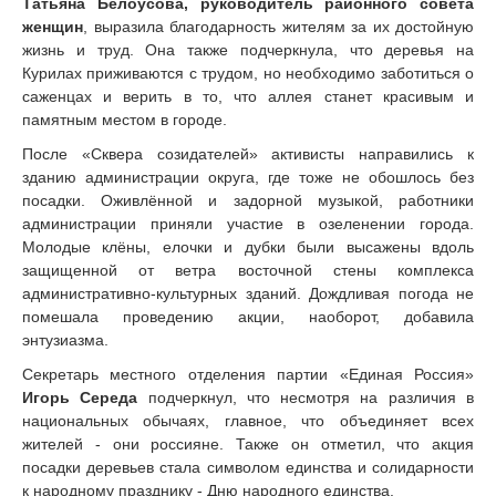
Татьяна Белоусова, руководитель районного совета
женщин
, выразила благодарность жителям за их достойную
жизнь и труд. Она также подчеркнула, что деревья на
Курилах приживаются с трудом, но необходимо заботиться о
саженцах и верить в то, что аллея станет красивым и
памятным местом в городе.
После «Сквера созидателей» активисты направились к
зданию администрации округа, где тоже не обошлось без
посадки. Оживлённой и задорной музыкой, работники
администрации приняли участие в озеленении города.
Молодые клёны, елочки и дубки были высажены вдоль
защищенной от ветра восточной стены комплекса
административно-культурных зданий. Дождливая погода не
помешала проведению акции, наоборот, добавила
энтузиазма.
Секретарь местного отделения партии «Единая Россия»
Игорь Середа
подчеркнул, что несмотря на различия в
национальных обычаях, главное, что объединяет всех
жителей - они россияне. Также он отметил, что акция
посадки деревьев стала символом единства и солидарности
к народному празднику - Дню народного единства.