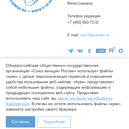
Вячеславовна
Телефон редакции:
+7 (495) 650-73-32
E-mail:
wur.rf@yandex.ru
Общероссийская общественно-государственная
организация «Союз женщин России» использует файлы
16+
«куки» с целью персонализации сервисов и повышения
удобства пользования веб-сайтом. «Куки» представляют
© wuor.ru Использование материалов сайта разрешается только
собой небольшие файлы, содержащие информацию о
при указании ссылки на источник
предыдущих посещениях веб-сайта. Продолжая
использовать наш сайт, вы
даете согласие на обработку
Правовая информация
файлов куки
. Если вы не хотите использовать файлы «куки»,
Карта сайта
измените настройки своего браузера.
Лицензия СМИ Эл № ФС77-78338 от 24.04.2020
Согласен
Подробнее
Разработано в
Indexis