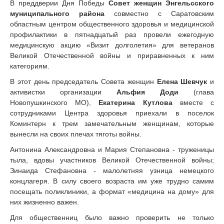
В преддверии Дня Победы
Совет женщин Энгельсского
муниципального района
совместно с Саратовским
областным центром общественного здоровья и медицинской
профилактики в пятнадцатый раз провели ежегодную
медицинскую акцию «Визит долголетия» для ветеранов
Великой Отечественной войны и приравненных к ним
категориям.
В этот день председатель Совета женщин
Елена Шевчук
и
активистки организации
Альфия Доди
(глава
Новопушкинского МО),
Екатерина Кутлова
вместе с
сотрудниками Центра здоровья приехали в поселок
Коминтерн к трем замечательным женщинам, которые
вынесли на своих плечах тяготы войны.
Антонина Александровна и Мария Степановна - труженицы
тыла, вдовы участников Великой Отечественной войны;
Зинаида Стефановна - малолетняя узница немецкого
концлагеря. В силу своего возраста им уже трудно самим
посещать поликлиники, а формат «медицина на дому» для
них жизненно важен.
Для общественниц было важно проверить не только