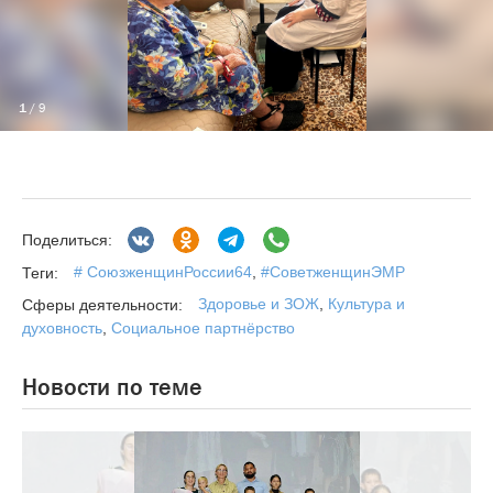
1
/ 9
Поделиться:
# СоюзженщинРоссии64
,
#СоветженщинЭМР
Теги:
Здоровье и ЗОЖ
,
Культура и
Сферы деятельности:
духовность
,
Социальное партнёрство
Новости по теме