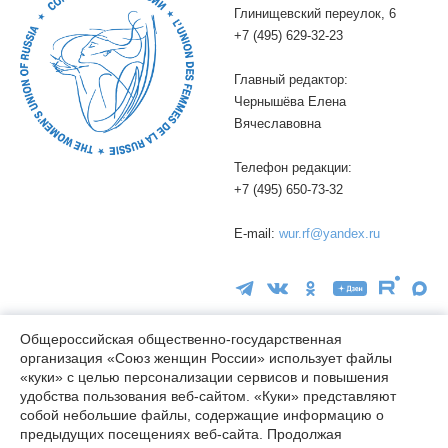
Глинищевский переулок, 6
+7 (495) 629-32-23
Главный редактор:
Чернышёва Елена
Вячеславовна
Телефон редакции:
+7 (495) 650-73-32
E-mail:
wur.rf@yandex.ru
Общероссийская общественно-государственная
организация «Союз женщин России» использует файлы
«куки» с целью персонализации сервисов и повышения
16+
удобства пользования веб-сайтом. «Куки» представляют
© wuor.ru Использование материалов сайта разрешается только
собой небольшие файлы, содержащие информацию о
при указании ссылки на источник
предыдущих посещениях веб-сайта. Продолжая