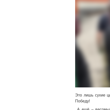
Это лишь сухие ц
Победу!
А ещё – весомый