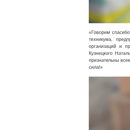
«Говорим спасибо
техникума, пред
организаций и пр
Кузнецкого Натал
признательны всем
сила!»