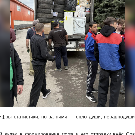
ифры статистики, но за ними – тепло души, неравнодуши
 вклад в формирование груза и его отправку внёс Сов