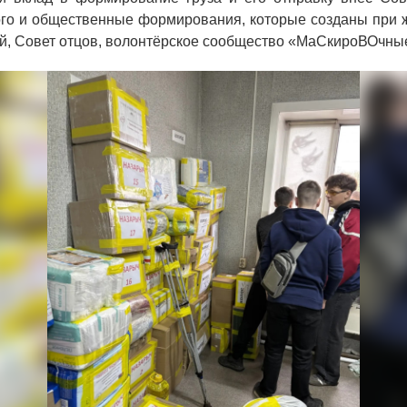
ого и общественные формирования, которые созданы при ж
й, Совет отцов, волонтёрское сообщество «МаСкироВОчные