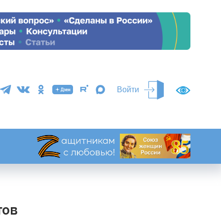
Войти
тов