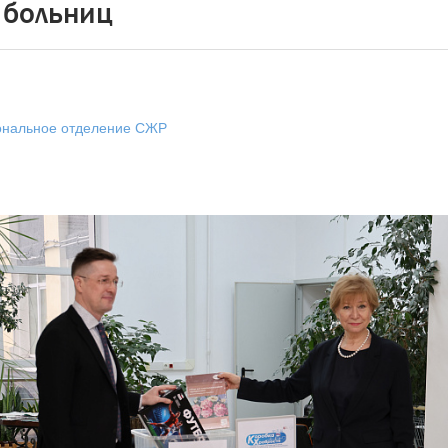
 больниц
ональное отделение СЖР