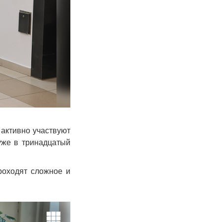
и
активно участвуют
уже в тринадцатый
роходят сложное и