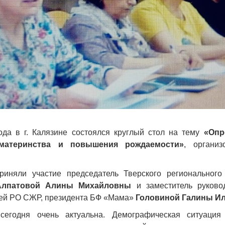
ода в г. Калязине состоялся круглый стол на тему
«Опр
 материнства и повышения рождаемости»
, органи
риняли участие председатель Тверского регионального
Алпатовой Алины Михайловны
и заместитель руковод
ей РО СЖР, президента БФ «Мама»
Головиной Галины И
сегодня очень актуальна. Демографическая ситуаци