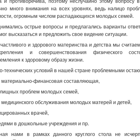
а и противоречива, поэтому неслучайно этому вопросу 
очно много внимания на всех уровнях, ведь налицо проб
ости, огромным числом распадающихся молодых семей.
нимались острые вопросы и предлагались варианты ответ
смог высказаться и предложить свое видение ситуации.
частливого и здорового материнства и детства мы счита
репления и совершенствования физического сост
емления к здоровому образу жизни.
-технических условий в нашей стране проблемными остаю
ая материально-финансовая составляющая,
илищных проблем молодых семей,
а медицинского обслуживания молодых матерей и детей,
ицированных врачей,
едями в дошкольные учреждения и пр.
нная нами в рамках данного круглого стола не исчер