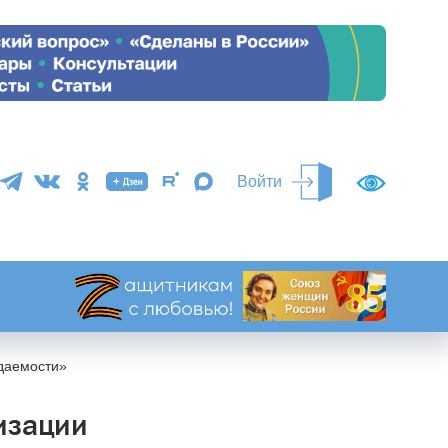
Войти
даемости»
изации