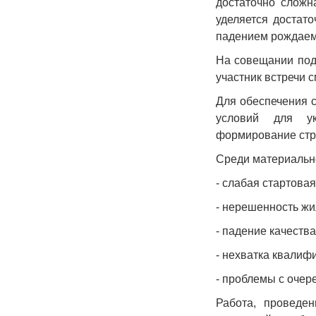
достаточно сложн
уделяется достат
падением рождаем
На совещании под
участник встречи 
Для обеспечения с
условий для ук
формирование стр
Среди материально
- слабая стартов
- нерешенность ж
- падение качеств
- нехватка квалиф
- проблемы с очер
Работа, проведе