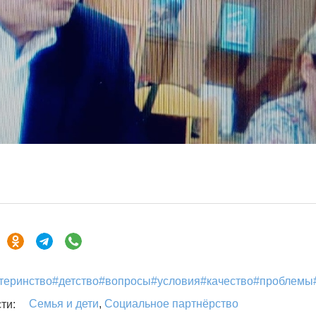
теринство#детство#вопросы#условия#качество#проблемы
Семья и дети
,
Социальное партнёрство
ти: