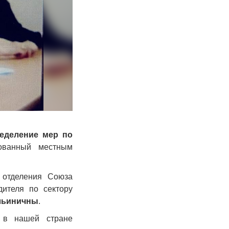
еделение мер по
зованный местным
 отделения Союза
ителя по сектору
льиничны
.
я в нашей стране