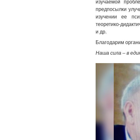
изучаемой пробл
предпосылки улуч
изучении ее псих
теоретико-дидакт
и др.
Благодарим органи
Наша сила – в еди