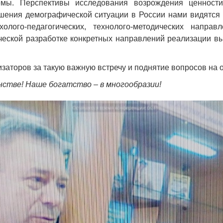
емы. Перспективы исследования возрождения ценности
шения демографической ситуации в России нами видятся
олого-педагогических, технолого-методических напра
ической разработке конкретных направлений реализации в
заторов за такую важную встречу и поднятие вопросов на
нстве! Наше богатство – в многообразии!