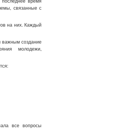
в последнее время
лемы, связанные с
ов на них. Каждый
ем важным создание
ояния молодежи,
тся:
пала все вопросы