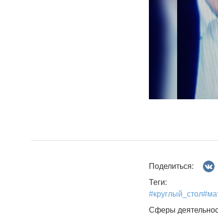
Поделиться:
Теги:
#круглый_стол#ма
Сферы деятельнос