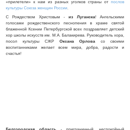
«прилетели» к нам из разных уголков страны от
послов
культуры Союза женщин России
.
С Рождеством Христовым -
из Луганска
! Ангельскими
голосами рождественского песнопения в храме святой
блаженной Ксении Петербургской всех поздравляет детский
хор школы искусств им. М.А. Балакирева. Руководитель хора,
посол культуры СЖР
Оксана Орлова
со своими
воспитанниками желает всем мира, добра, радости и
счастья!
Белгородская область
- приграничный, неспокойный