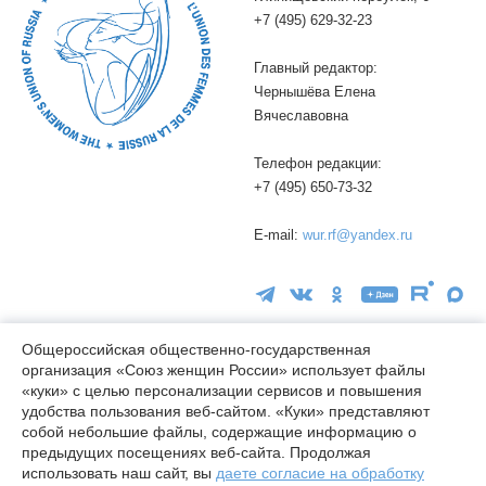
+7 (495) 629-32-23
Главный редактор:
Чернышёва Елена
Вячеславовна
Телефон редакции:
+7 (495) 650-73-32
E-mail:
wur.rf@yandex.ru
Общероссийская общественно-государственная
организация «Союз женщин России» использует файлы
«куки» с целью персонализации сервисов и повышения
16+
удобства пользования веб-сайтом. «Куки» представляют
© wuor.ru Использование материалов сайта разрешается только
собой небольшие файлы, содержащие информацию о
при указании ссылки на источник
предыдущих посещениях веб-сайта. Продолжая
использовать наш сайт, вы
даете согласие на обработку
Правовая информация