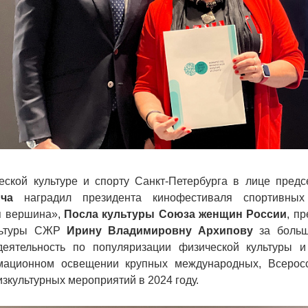
еской культуре и спорту Санкт-Петербурга в лице пред
ча
наградил ⁠президента кинофестиваля спортивных
я вершина»,
Посла культуры Союза женщин России
, п
льтуры СЖР
Ирину Владимировну Архипову
за боль
еятельность по популяризации физической культуры и
мационном освещении крупных международных, Всеросси
зкультурных мероприятий в 2024 году.