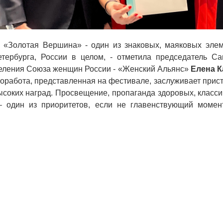
«Золотая Вершина» - один из знаковых, маяковых эле
етербурга, России в целом, - отметила председатель Сан
деления Союза женщин России - «Женский Альянс»
Елена 
оработа, представленная на фестивале, заслуживает прис
соких наград. Просвещение, пропаганда здоровых, класс
– один из приоритетов, если не главенствующий моме