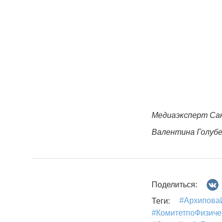
Медиаэксперт Са
Валентина Голуб
Поделиться:
#Архипова
Теги:
#КомитетпоФизич