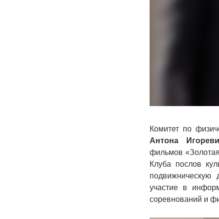
Комитет по физич
Антона Игореви
фильмов
⁠«Золота
Клуба послов ку
подвижническую д
участие в инфор
соревнований и фи