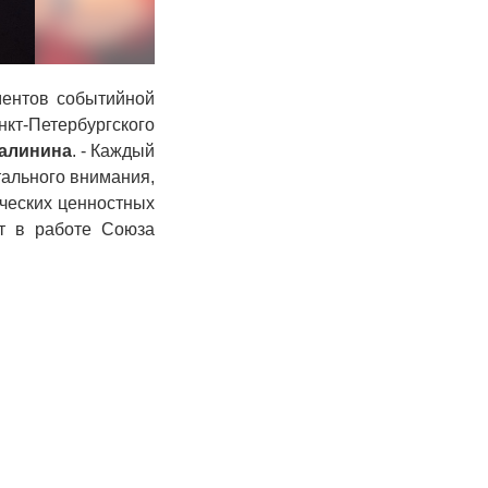
ментов событийной
кт-Петербургского
Калинина
. - Каждый
тального внимания,
ических ценностных
нт в работе
Союза