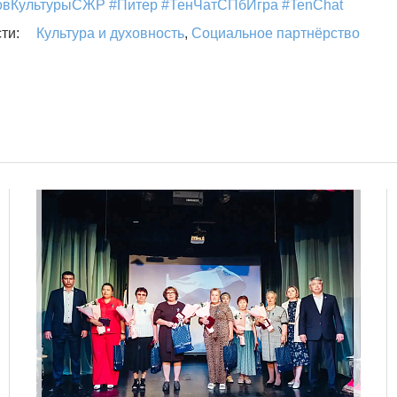
овКультурыСЖР #Питер #ТенЧатСПбИгра #TenChat
Культура и духовность
,
Социальное партнёрство
ти: