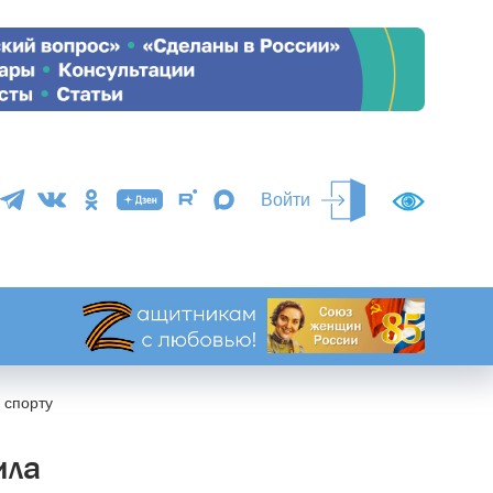
Войти
 спорту
ила