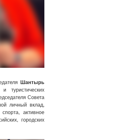
седателя
Шантырь
 и туристических
редседателя Совета
шой личный вклад,
 спорта, активное
йских, городских