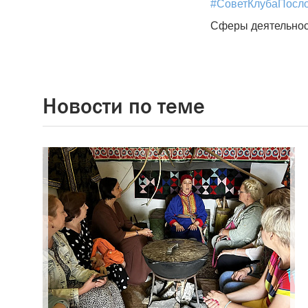
#СоветКлубаПосл
Сферы деятельнос
Новости по теме