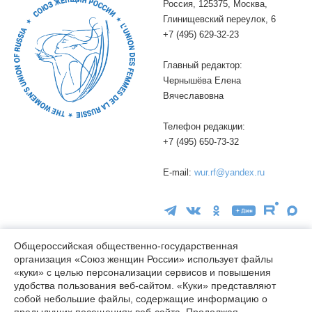
Россия, 125375, Москва,
Глинищевский переулок, 6
+7 (495) 629-32-23
Главный редактор:
Чернышёва Елена
Вячеславовна
Телефон редакции:
+7 (495) 650-73-32
E-mail:
wur.rf@yandex.ru
Общероссийская общественно-государственная
организация «Союз женщин России» использует файлы
«куки» с целью персонализации сервисов и повышения
16+
удобства пользования веб-сайтом. «Куки» представляют
© wuor.ru Использование материалов сайта разрешается только
собой небольшие файлы, содержащие информацию о
при указании ссылки на источник