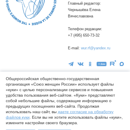
Главный редактор:
Чернышёва Елена
Вячеславовна
Телефон редакции:
+7 (495) 650-73-32
E-mail:
wur.rf@yandex.ru
Общероссийская общественно-государственная
организация «Союз женщин России» использует файлы
16+
«куки» с целью персонализации сервисов и повышения
удобства пользования веб-сайтом. «Куки» представляют
© wuor.ru Использование материалов сайта разрешается только
собой небольшие файлы, содержащие информацию о
при указании ссылки на источник
предыдущих посещениях веб-сайта. Продолжая
использовать наш сайт, вы
даете согласие на обработку
Правовая информация
файлов куки
. Если вы не хотите использовать файлы «куки»,
Карта сайта
измените настройки своего браузера.
Лицензия СМИ Эл № ФС77-78338 от 24.04.2020