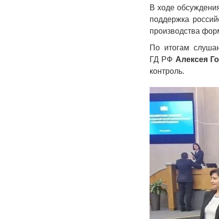
В ходе обсуждения
поддержка россий
производства фор
По итогам слушан
ГД
РФ
Алексея Г
контроль.