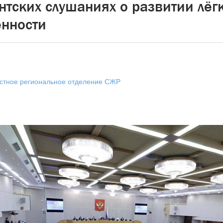
нтских слушаниях о развитии лёг
нности
астное региональное отделение СЖР