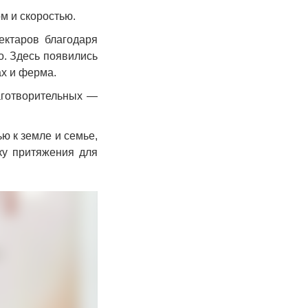
м и скоростью.
ктаров благодаря
о. Здесь появились
ах и ферма.
аготворительных —
ю к земле и семье,
ку притяжения для