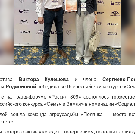
иатива
Виктора Кулешова
и члена
Сергиево-По
ны Родионовой
победила во Всероссийском конкурсе «Сем
ге на гранд-форуме «Россия 809» состоялось торжеств
ссийского конкурса «Семья и Земля» в номинации «Социал
елей вошла команда агроусадьбы «Полянка — место вст
ёшка».
, которого актив уже ждёт с нетерпением, пополнит копилк