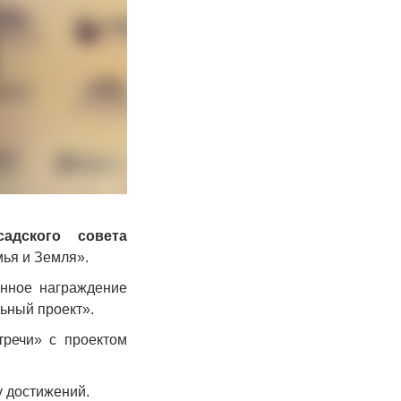
садского совета
ья и Земля».
енное награждение
ьный проект».
речи» с проектом
у достижений.