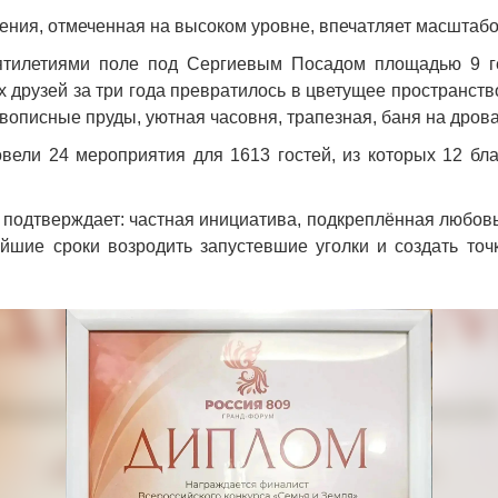
ния, отмеченная на высоком уровне, впечатляет масштабо
ятилетиями поле под Сергиевым Посадом площадью 9 ге
х друзей за три года превратилось в цветущее пространств
вописные пруды, уютная часовня, трапезная, баня на дров
овели 24 мероприятия для 1613 гостей, из которых 12 бл
 подтверждает: частная инициатива, подкреплённая любовь
айшие сроки возродить запустевшие уголки и создать точ