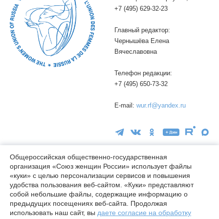
+7 (495) 629-32-23
Главный редактор:
Чернышёва Елена
Вячеславовна
Телефон редакции:
+7 (495) 650-73-32
E-mail:
wur.rf@yandex.ru
Общероссийская общественно-государственная
организация «Союз женщин России» использует файлы
«куки» с целью персонализации сервисов и повышения
16+
удобства пользования веб-сайтом. «Куки» представляют
© wuor.ru Использование материалов сайта разрешается только
собой небольшие файлы, содержащие информацию о
при указании ссылки на источник
предыдущих посещениях веб-сайта. Продолжая
использовать наш сайт, вы
даете согласие на обработку
Правовая информация