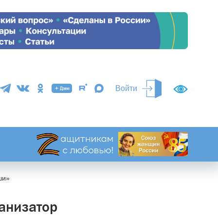
Войти
ши»
анизатор