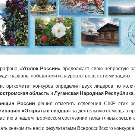
арафона
«Уголок России»
продолжает свою непростую раб
будут названы победители и лауреаты во всех номинациях.
и, оргкомитет конкурса определил двух лидеров по коли
остромская область
и
Луганская Народная Республика
.
енщин России
решил отметить отделения СЖР этих ре
минацию «Открытые сердца»
за деятельную помощь в пр
частию в нашем творческом состязании талантливых земляк
ть знакомить вас с результатами Всероссийского конкурса 