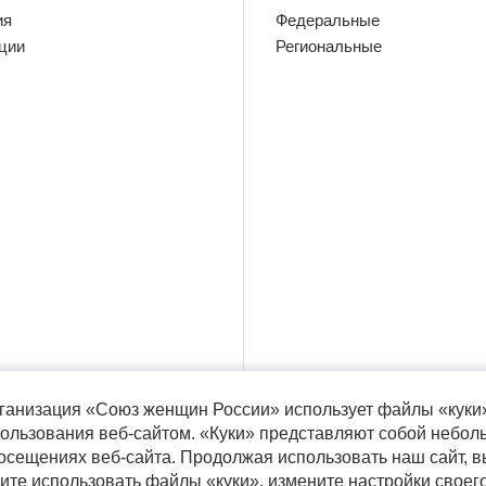
ия
Федеральные
ции
Региональные
ганизация «Союз женщин России» использует файлы «куки»
ользования веб-сайтом. «Куки» представляют собой небол
ещениях веб-сайта. Продолжая использовать наш сайт, 
 сайта разрешается только при указании ссылки на источник
тите использовать файлы «куки», измените настройки своег