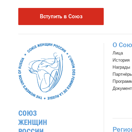
Вступить в Союз
О Сою
Лица
История
Награды
Партнёр
Програм
Докумен
СОЮЗ
ЖЕНЩИН
Регио
РОССИИ