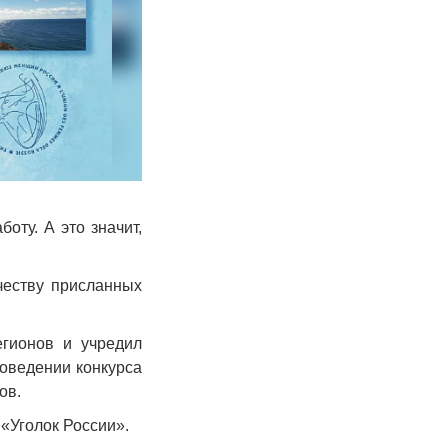
оту. А это значит,
честву присланных
гионов и учредил
оведении конкурса
ов.
«Уголок России».