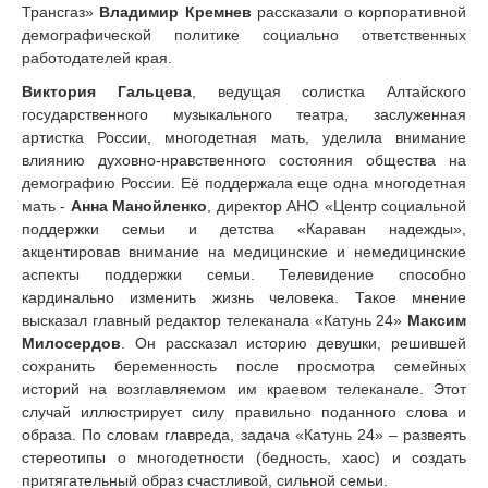
Трансгаз»
Владимир Кремнев
рассказали о корпоративной
демографической политике социально ответственных
работодателей края.
Виктория Гальцева
, ведущая солистка Алтайского
государственного музыкального театра, заслуженная
артистка России, многодетная мать, уделила внимание
влиянию духовно-нравственного состояния общества на
демографию России. Её поддержала еще одна многодетная
мать -
Анна Манойленко
, директор АНО «Центр социальной
поддержки семьи и детства «Караван надежды»,
акцентировав внимание на медицинские и немедицинские
аспекты поддержки семьи. Телевидение способно
кардинально изменить жизнь человека. Такое мнение
высказал главный редактор телеканала «Катунь 24»
Максим
Милосердов
. Он рассказал историю девушки, решившей
сохранить беременность после просмотра семейных
историй на возглавляемом им краевом телеканале. Этот
случай иллюстрирует силу правильно поданного слова и
образа. По словам главреда, задача «Катунь 24» – развеять
стереотипы о многодетности (бедность, хаос) и создать
притягательный образ счастливой, сильной семьи.