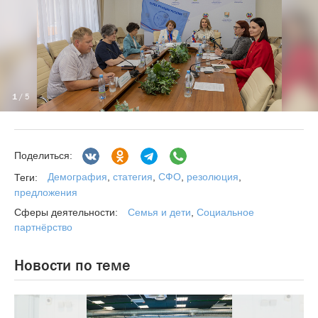
1
/ 5
Поделиться:
Демография
,
статегия
,
СФО
,
резолюция
,
Теги:
предложения
Семья и дети
,
Социальное
Сферы деятельности:
партнёрство
Новости по теме