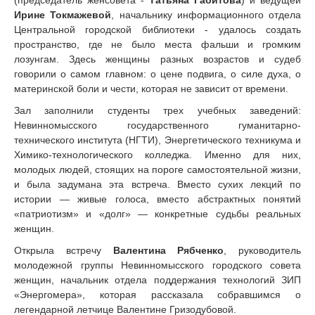
Ирине Токмажевой
, начальнику информационного отдела
Центральной городской библиотеки - удалось создать
пространство, где не было места фальши и громким
лозунгам. Здесь женщины разных возрастов и судеб
говорили о самом главном: о цене подвига, о силе духа, о
материнской боли и чести, которая не зависит от времени.
Зал заполнили студенты трех учебных заведений:
Невинномысского государственного гуманитарно-
технического института (НГТИ), Энергетического техникума и
Химико-технологического колледжа. Именно для них,
молодых людей, стоящих на пороге самостоятельной жизни,
и была задумана эта встреча. Вместо сухих лекций по
истории — живые голоса, вместо абстрактных понятий
«патриотизм» и «долг» — конкретные судьбы реальных
женщин.
Открыла встречу
Валентина Рябченко
, руководитель
молодежной группы Невинномысского городского совета
женщин, начальник отдела поддержания технологий ЗИП
«Энергомера», которая рассказала собравшимся о
легендарной летчице Валентине Гризодубовой.