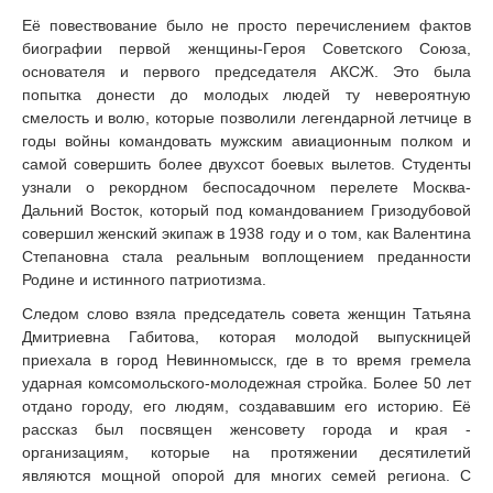
Её повествование было не просто перечислением фактов
биографии первой женщины-Героя Советского Союза,
основателя и первого председателя АКСЖ. Это была
попытка донести до молодых людей ту невероятную
смелость и волю, которые позволили легендарной летчице в
годы войны командовать мужским авиационным полком и
самой совершить более двухсот боевых вылетов. Студенты
узнали о рекордном беспосадочном перелете Москва-
Дальний Восток, который под командованием Гризодубовой
совершил женский экипаж в 1938 году и о том, как Валентина
Степановна стала реальным воплощением преданности
Родине и истинного патриотизма.
Следом слово взяла председатель совета женщин Татьяна
Дмитриевна Габитова, которая молодой выпускницей
приехала в город Невинномысск, где в то время гремела
ударная комсомольского-молодежная стройка. Более 50 лет
отдано городу, его людям, создававшим его историю. Её
рассказ был посвящен женсовету города и края -
организациям, которые на протяжении десятилетий
являются мощной опорой для многих семей региона. С