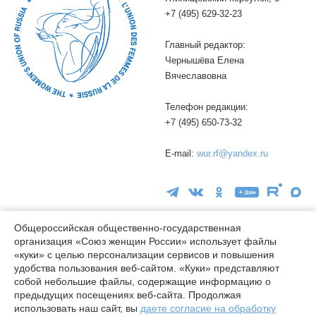
+7 (495) 629-32-23
Главный редактор:
Чернышёва Елена
Вячеславовна
Телефон редакции:
+7 (495) 650-73-32
E-mail:
wur.rf@yandex.ru
Общероссийская общественно-государственная
организация «Союз женщин России» использует файлы
«куки» с целью персонализации сервисов и повышения
16+
удобства пользования веб-сайтом. «Куки» представляют
© wuor.ru Использование материалов сайта разрешается только
собой небольшие файлы, содержащие информацию о
при указании ссылки на источник
предыдущих посещениях веб-сайта. Продолжая
использовать наш сайт, вы
даете согласие на обработку
Правовая информация