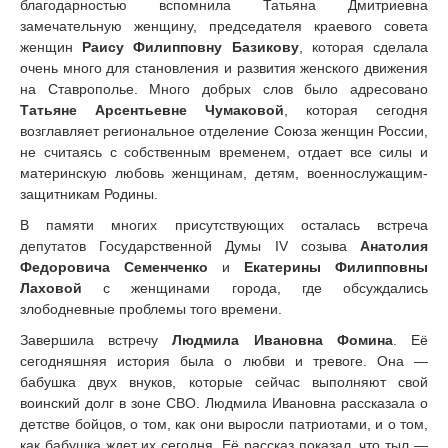
благодарностью вспомнила Татьяна Дмитриевна
замечательную женщину, председателя краевого совета
женщин
Раису Филипповну Базикову
, которая сделала
очень много для становления и развития женского движения
на Ставрополье. Много добрых слов было адресовано
Татьяне Арсентьевне Чумаковой
, которая сегодня
возглавляет региональное отделение Союза женщин России,
не считаясь с собственным временем, отдает все силы и
материнскую любовь женщинам, детям, военнослужащим-
защитникам Родины.
В памяти многих присутствующих осталась встреча
депутатов Государственной Думы IV созыва
Анатолия
Федоровича Семенченко
и
Екатерины Филипповны
Лаховой
с женщинами города, где обсуждались
злободневные проблемы того времени.
Завершила встречу
Людмила Ивановна Фомина
. Её
сегодняшняя история была о любви и тревоге. Она —
бабушка двух внуков, которые сейчас выполняют свой
воинский долг в зоне СВО. Людмила Ивановна рассказала о
детстве бойцов, о том, как они выросли патриотами, и о том,
как бабушка ждет их сегодня. Её рассказ показал, что тыл —