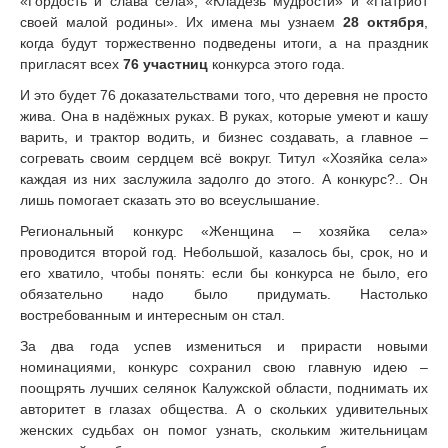
«Гордость и слава села», «Кладезь мудрости» и «Патриот
своей малой родины». Их имена мы узнаем
28 октября
,
когда будут торжественно подведены итоги, а на праздник
пригласят всех
76 участниц
конкурса этого года.
И это будет 76 доказательствами того, что деревня не просто
жива. Она в надёжных руках. В руках, которые умеют и кашу
варить, и трактор водить, и бизнес создавать, а главное –
согревать своим сердцем всё вокруг. Титул «Хозяйка села»
каждая из них заслужила задолго до этого. А конкурс?.. Он
лишь помогает сказать это во всеуслышание.
Региональный конкурс «Женщина – хозяйка села»
проводится второй год. Небольшой, казалось бы, срок, но и
его хватило, чтобы понять: если бы конкурса не было, его
обязательно надо было придумать. Настолько
востребованным и интересным он стал.
За два года успев измениться и прирасти новыми
номинациями, конкурс сохранил свою главную идею –
поощрять лучших селянок Калужской области, поднимать их
авторитет в глазах общества. А о скольких удивительных
женских судьбах он помог узнать, скольким жительницам