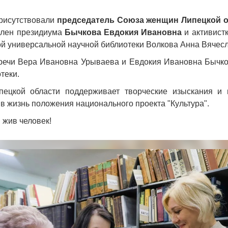
рисутствовали
председатель Союза женщин Липецкой 
 член президиума
Бычкова Евдокия Ивановна
и активист
й универсальной научной библиотеки Волкова Анна Вячес
речи Вера Ивановна Урываева и Евдокия Ивановна Бычко
отеки.
ецкой области поддерживает творческие изыскания и 
т в жизнь положения национального проекта "Культура".
 жив человек!