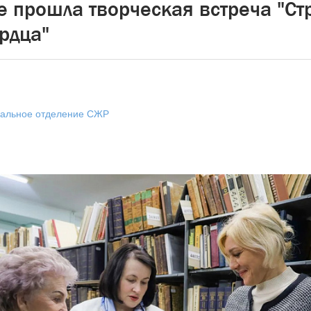
е прошла творческая встреча "Ст
рдца"
нальное отделение СЖР