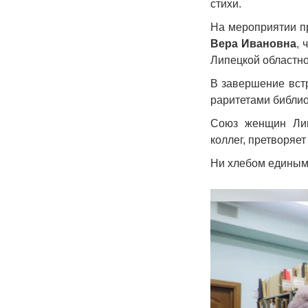
стихи.
На мероприятии п
Вера Ивановна
,
Липецкой областно
В завершение вст
раритетами библи
Союз женщин Лип
коллег, претворяе
Ни хлебом единым