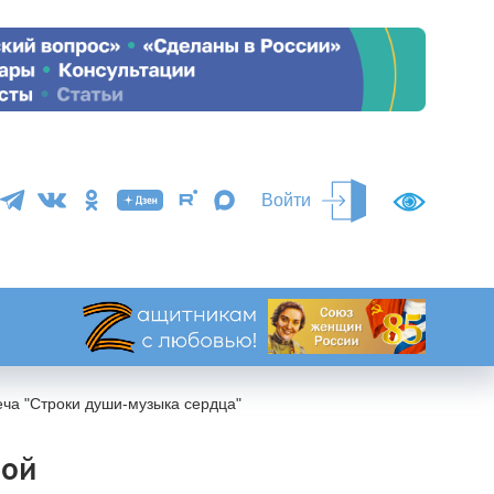
Войти
еча "Строки души-музыка сердца"
ной