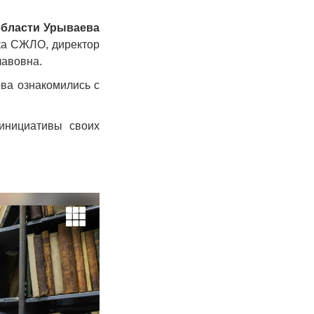
области Урываева
ка СЖЛО, директор
лавовна.
ва ознакомились с
инициативы своих