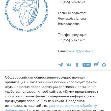
+7 (495) 629-32-23
Главный редактор:
Чернышёва Елена
Вячеславовна
Телефон редакции:
+7 (495) 650-73-32
E-mail:
wur.rf@yandex.ru
Общероссийская общественно-государственная
организация «Союз женщин России» использует файлы
16+
«куки» с целью персонализации сервисов и повышения
удобства пользования веб-сайтом. «Куки» представляют
© wuor.ru Использование материалов сайта разрешается только
собой небольшие файлы, содержащие информацию о
при указании ссылки на источник
предыдущих посещениях веб-сайта. Продолжая
использовать наш сайт, вы
даете согласие на обработку
Правовая информация
файлов куки
. Если вы не хотите использовать файлы «куки»,