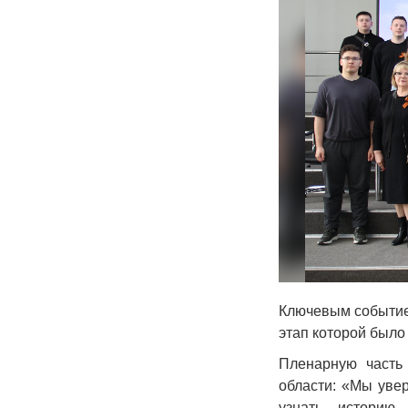
Ключевым событие
этап которой было
Пленарную част
области: «Мы увер
узнать историю