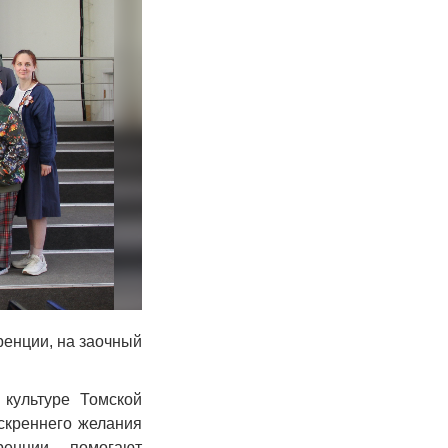
енции, на заочный
 культуре Томской
искреннего желания
енции, помогают