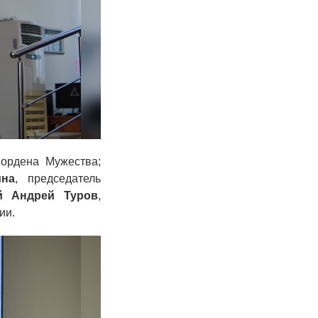
 ордена Мужества;
на
, председатель
й
Андрей Туров
,
ии.