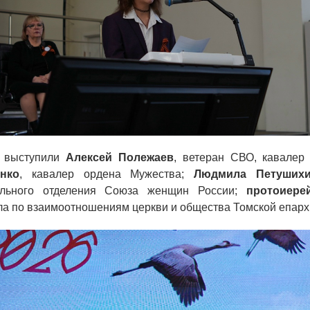
в выступили
Алексей Полежаев
, ветеран СВО, кавалер
нко
, кавалер ордена Мужества;
Людмила Петушихи
ального отделения Союза женщин России;
протоиере
ла по взаимоотношениям церкви и общества Томской епарх