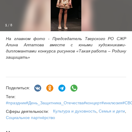
1
/ 8
На главном фото - Председатель Тверского РО СЖР
Алина Алпатова вместе с юными художниками-
дипломантами конкурса рисунков «Такая работа – Родину
защищать»
Поделиться:
Теги:
#праздник#День_Защитника_Отечества#концерт#инклюзия#С
Культура и духовность
,
Семья и дети
,
Сферы деятельности:
Социальное партнёрство