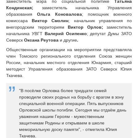
заместитель мэра по социальной политике
Татьяна
Кондинская;
заместитель начальника Управления
образования
Ольга Коновалова
; помощник военного
комиссара
Виктор Смолин
; начальник управления по
внегородским территориям
Виктор
Орлов;
заместитель
начальника УВГТ
Валерий Осипенко
; депутат Думы ЗАТО
Северск
Оксана Реутова
и другие
.
Общественные организации на мероприятии представляла
член Томского регионального отделения Союза женщин
России, начальник местного отделения Юнармия, старший
методист Управления образования ЗАТО Северск Юлия
Ткачева.
"В посёлке Орловка более тридцати семей
проводили своих родных на борьбу с врагом в зону
специальной военной операции. Пять выпускников
Орловской школы погибли. Сегодня мы отдаём дань
уважения нашим Героям - мужественным
защитникам Родины и открываем в школе
мемориальную доску памяти", - отметила Юлия
Ткачева.