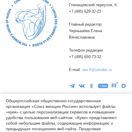
Глинищевский переулок, 6
+7 (495) 629-32-23
Главный редактор:
Чернышёва Елена
Вячеславовна
Телефон редакции:
+7 (495) 650-73-32
E-mail:
wur.rf@yandex.ru
Общероссийская общественно-государственная
организация «Союз женщин России» использует файлы
16+
«куки» с целью персонализации сервисов и повышения
удобства пользования веб-сайтом. «Куки» представляют
© wuor.ru Использование материалов сайта разрешается только
собой небольшие файлы, содержащие информацию о
при указании ссылки на источник
предыдущих посещениях веб-сайта. Продолжая