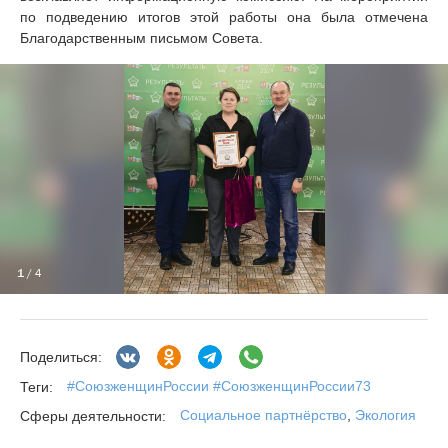
по подведению итогов этой работы она была отмечена
Благодарственным письмом Совета.
1
/ 4
Поделиться:
#СоюзженщинРоссии #СоюзженщинРоссии73
Теги:
Социальное партнёрство
,
Экология
Сферы деятельности: