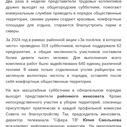
Два раза в неделю представители трудовых коллективов
дружно выходят на общегородские субботники, помогают
коммунальным службам приводить в порядок общественные
территории, своими руками создают красивые, комфортные
площадки для отдыха, стараются благоустроить парки и
скверы.
За 2024 год в рамках районной акции «За посёлок, в котором
чисто» проведено 319 субботников, которые поддержали 62
предприятия, а общая численность участников составила
более девяти тысяч человек. Для выполнения всего
комплекса работ было задействовано 640 единиц различной
техники. В какие только отдаленные уголки райцентра не
заглянули волонтеры чистоты и порядка, оставляя после
себя комфортные общественные территории.
На все масштабные субботники в обязательном порядке
выходят представители
районного женсовета
. Кроме
непосредственного участия в уборке территорий, союзницы
присутствуют практически в каждой профильной комиссии
Совета по благоустройству. Так, председатель женсовета,
директор телеканала "Сфера ТВ"
Юлия Смолькова
возглавляет информационную комиссию. На мероприятии