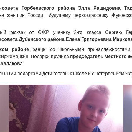
нсовета Торбеевского района
Элла Рашидовна Так
за женщин России будущему первокласснику Жуковск
ный рюкзак от СЖР ученику 2-го класса Сергею Гер
нсовета Дубенского района Елена Григорьевна Марков
ком районе
ранцы со школьными принадлежностями 
Киржеманкин. Подарки вручила
председатель местного ж
Жевлакова
.
льными подарками дети готовы к школе и с нетерпением жду