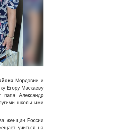
района
Мордовии и
ку Егору Маскаеву
у папа Александр
другими школьными
юза женщин России
ещает учиться на