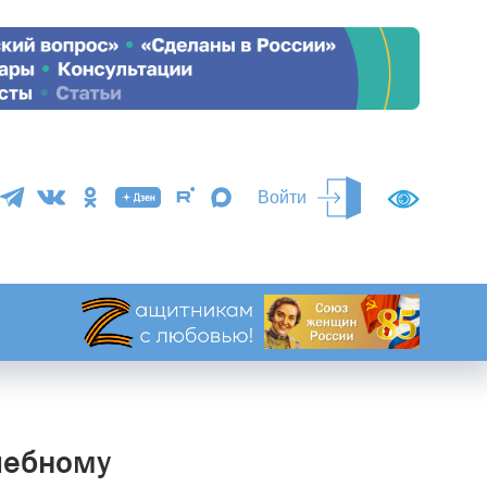
Войти
чебному