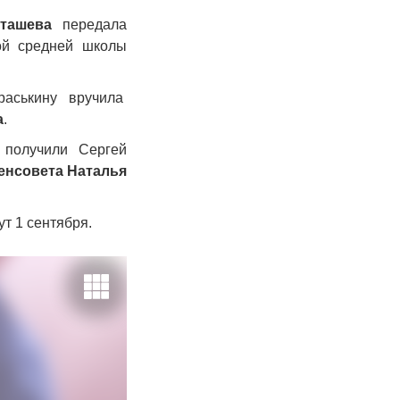
ташева
передала
ой средней школы
аськину вручила
а
.
получили Сергей
енсовета Наталья
т 1 сентября.