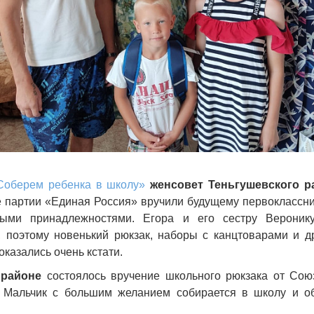
Соберем ребенка в школу»
женсовет Теньгушевского 
е партии «Единая Россия» вручили будущему первоклассни
ыми принадлежностями. Егора и его сестру Вероник
, поэтому новенький рюкзак, наборы с канцтоварами и 
казались очень кстати.
 районе
состоялось вручение школьного рюкзака от Со
 Мальчик с большим желанием собирается в школу и об