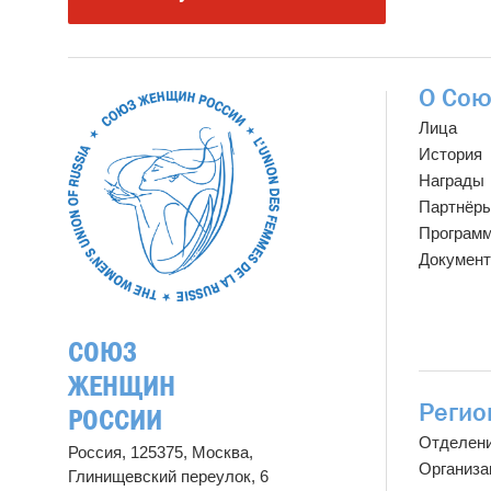
О Сою
Лица
История
Награды
Партнёр
Програм
Докумен
СОЮЗ
ЖЕНЩИН
Регио
РОССИИ
Отделен
Россия, 125375, Москва,
Организа
Глинищевский переулок, 6